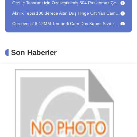
Akrilik Tepsi 180 derece Altın Duş Hinge Çift Yan Cam Cam Fayda
Çerçevesiz 6-12MM Temperli Cam Duş Kapısı Sızdırmazlık Şeridi ve Su Geçirmez PVC Contalar
Banyo Dekorunuzu Cam Çerçevesiz Sürgülü Duş Kapısı Donanım Kitimizle Yükseltin
Ev içi hidrolik tampon cihazı kilitleme gücü için sürgülü kapı kapanı 100-800
Son Haberler
Çerçevesiz Kelepçe Konnektör 5MM Cam Kalınlığı için Cam Menteşesi F Şekli Cam Bağlantı Parçası
Paslanmaz çelik Çift Kapı Yan Kabin Aksesuarları Kare Istikrarlı Bar Duş Kaydırıcı
Ağır Alüminyum Otomatik Kapı Kapakçısı Ferme Porte Automatique Gümüş Baskı ile
Cilalı Krom Kaplama Paslanmaz Çelik Kare Pivot Cam Kapı Kolu ve Numune
6-12mm Cam Uyumlu 180 Derece PVC Kauçuk H Kanal Alt Cam Duş Sızdırmazlık Şeridi
45-65kg Maksimum Kapı Ağırlığı Güvenli Uygulama Alüminyum Alaşımlı Otomatik Sürgülü Kapı Kapatıcı
8-12 Kalın Güvenli Cam Donanım Cam Sistem Set Banyo Aksesuarları Kaydırıcı Kapı Kit
24 inç Çift Yan H Şekilli Cam Kapı Yuvarlak Merdiven Çek Kapı Tali Kapı Pencere Tali
94 inç açık PVC kauçuk mühürlü plastik duş kapısı garanti ve uzun kaldırma fonksiyonu için