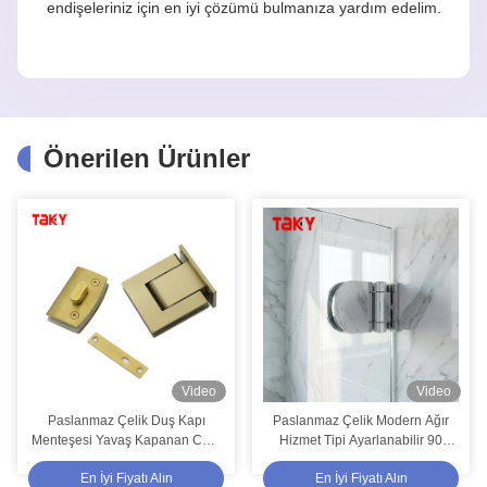
endişeleriniz için en iyi çözümü bulmanıza yardım edelim.
Önerilen Ürünler
Video
Video
Paslanmaz Çelik Duş Kapı
Paslanmaz Çelik Modern Ağır
Menteşesi Yavaş Kapanan Cam
Hizmet Tipi Ayarlanabilir 90
Menteşe Ofis Cam Kapı
Derece Camdan Duvara Duş
En İyi Fiyatı Alın
En İyi Fiyatı Alın
Menteşesi
Kapı Menteşesi