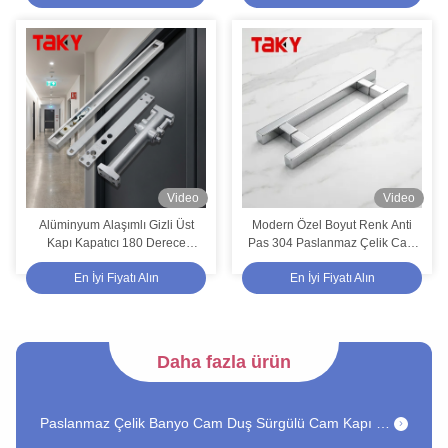
Video
Video
Alüminyum Alaşımlı Gizli Üst
Modern Özel Boyut Renk Anti
Modern Otel Tasarımı 85KG Yangına Dayanıklı İki Ayarlanabilir Hızlı Hidrolik Gizli Yaylı Ahşap Gizli Kapı Kapatıcı
Kapı Kapatıcı 180 Derece
Pas 304 Paslanmaz Çelik Cam
Ayarlanabilir Hidrolik Kapı
Banyo Kapı Kolları
Çerçevesiz cam banyo ekranı ahır kapısı donanım armatürleri işlevsel ve çerçevesiz
En İyi Fiyatı Alın
En İyi Fiyatı Alın
Kapatıcı
Kapı Pencere Eldivenleri 8 inç Siyah Cam Kapı Eldivenleri Chrome Dönüşümü 304 Paslanmaz Çelik
6-12MM Şeffaf PVC Duşakabin Sızdırmaz Su Geçirmez Banyo Conta Şeridi Cam Kapı İçin
Daha fazla ürün
Yüksek Trafik Alanları İçin Modern Tasarımlı Alüminyum Alaşımlı Sürgülü Geri Kapanan Otel Kapı Yayı
Paslanmaz Çelik Banyo Cam Duş Sürgülü Cam Kapı Sistemi, Leke/Krom Kaplama
Otel İç Tasarımı için Özelleştirilmiş 304 Paslanmaz Çelik Cam Kapı Kolları