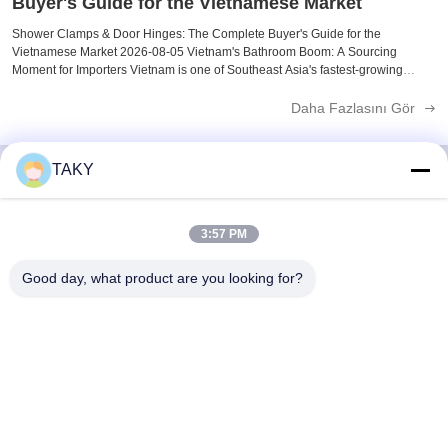
Buyer's Guide for the Vietnamese Market
Shower Clamps & Door Hinges: The Complete Buyer's Guide for the
Vietnamese Market 2026-08-05 Vietnam's Bathroom Boom: A Sourcing
Moment for Importers Vietnam is one of Southeast Asia's fastest-growing
construction markets. The sanitary ware and bathroom accessories market is
valued at $685.4 million ...
Daha Fazlasını Gör
TAKY
Hızlı iletişim
3:57 PM
Adres
Good day, what product are you looking for?
256 numaralı Jinli Caddesi, Zhaoqing, Guangdong, Çin
tele
86-189-29893966
E-posta
export@takywj.com