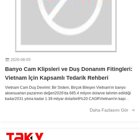
Modern Otel Tasarımı 85KG Yangına Dayanıklı İki Ayarlanabilir Hızlı Hidrolik Gizli Yaylı Ahşap Gizli Kapı Kapatıcı
Çerçevesiz cam banyo ekranı ahır kapısı donanım armatürleri işlevsel ve çerçevesiz
Kapı Pencere Eldivenleri 8 inç Siyah Cam Kapı Eldivenleri Chrome Dönüşümü 304 Paslanmaz Çelik
6-12MM Şeffaf PVC Duşakabin Sızdırmaz Su Geçirmez Banyo Conta Şeridi Cam Kapı İçin
2026-08-05
Banyo Cam Klipsleri ve Duş Donanım Fitingleri:
Vietnam İçin Kapsamlı Tedarik Rehberi
Vietnam Cam Duş Devrimi: Bir Sistem, Birçok Bileşen Vietnam'ın banyo
aksesuarları pazarının değeri2026'da 685.4 milyon dolarve tahmin edildiği
kadar2031 yılına kadar 1.39 milyar dolarbir8%20 CAGRVietnam'ın kapı
donanımları ithalat hacmi hızla arttı.Yıllık %151¥ 12 ayda 982 sevkiyat,
Daha Fazlasını Gör
dünya çapında ...