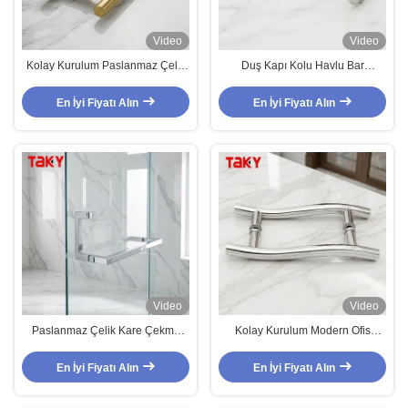
Video
Video
Kolay Kurulum Paslanmaz Çelik
Duş Kapı Kolu Havlu Bar
Çift Taraflı Duş Kolu H Tipi Cam
Premium Duş Paslanmaz Çelik
Kapı Çekme Kolu
Cam Kapı Kolu
En İyi Fiyatı Alın
En İyi Fiyatı Alın
Video
Video
Paslanmaz Çelik Kare Çekme
Kolay Kurulum Modern Ofis
Kolu Havlu Bar Duş Kapı Cam
Paslanmaz Çelik Banyo Cam
Kapı Kolu
Kapı Çekme Kolu
En İyi Fiyatı Alın
En İyi Fiyatı Alın