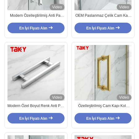
Video
Video
Modern Özelleştirilmiş Anti Pas
OEM Paslanmaz Çelik Cam Kapı
304 Paslanmaz Çelik Cam Banyo
Kolu Yüzeye Monte Duş Kapı
Kapı Kolları
Kolu
En İyi Fiyatı Alın
En İyi Fiyatı Alın
Video
Video
Modern Özel Boyut Renk Anti Pas
Özelleştirilmiş Cam Kapı Kolu
304 Paslanmaz Çelik Cam Banyo
Yüksek Kaliteli Lüks Modern Bar
Kapı Kolları
Kapı Otel Kapı Kolu
En İyi Fiyatı Alın
En İyi Fiyatı Alın