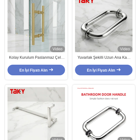
Video
Video
Kolay Kurulum Paslanmaz Çelik
Yuvarlak Şekilli Uzun Ana Kapı
Boru Kapı Kolu Ayna Kaplama
Kolu Gül Ayna Çekme Kolu Duş
Uzun İtme Çekme Kolu
Kapı Kolları
En İyi Fiyatı Alın
En İyi Fiyatı Alın