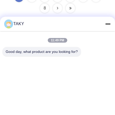
8
TAKY
Hızlı iletişim
11:49 PM
Adres
Good day, what product are you looking for?
256 numaralı Jinli Caddesi, Zhaoqing, Guangdong, Çin
tele
86-189-29893966
E-posta
export@takywj.com