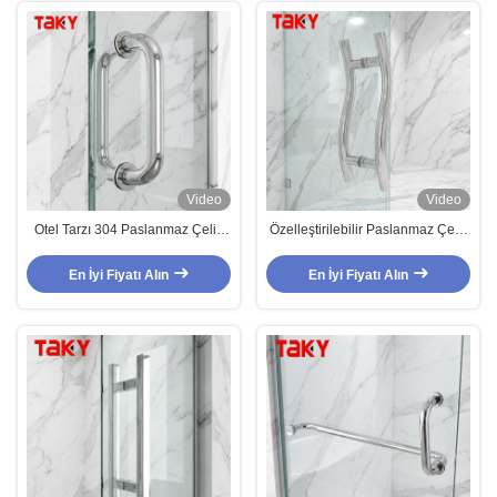
Video
Video
Otel Tarzı 304 Paslanmaz Çelik
Özelleştirilebilir Paslanmaz Çelik
Banyo Cam Kapı Kolları Duş Kolu
304 Cam Kapı Kolları Metal Kapı
Kolları
En İyi Fiyatı Alın
En İyi Fiyatı Alın