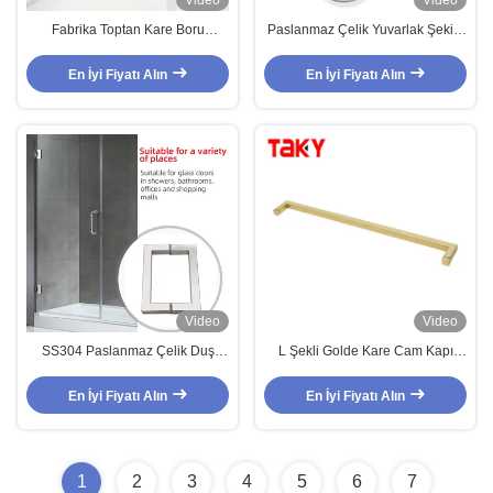
Video
Video
Fabrika Toptan Kare Boru
Paslanmaz Çelik Yuvarlak Şekilli
Dayanıklı Paslanmaz Çelik Duş
Ayna Yüzey Banyo Kapısı Çekme
Kapısı Havlu Çubuğu Kolu
Kolu Duş Kapı Kolları
En İyi Fiyatı Alın
En İyi Fiyatı Alın
Video
Video
SS304 Paslanmaz Çelik Duş
L Şekli Golde Kare Cam Kapı
Kolu Kare Tüp Duş Cam Kapı
Kolu Büyük Duş Kapısı Havlu
Kolu
çubuğu Çekme Kolu
En İyi Fiyatı Alın
En İyi Fiyatı Alın
1
2
3
4
5
6
7