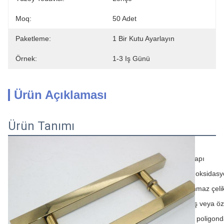
Moq:
50 Adet
Paketleme:
1 Bir Kutu Ayarlayın
Örnek:
1-3 Iş Günü
Ürün Açıklaması
Ürün Tanımı
Genel Bilgiler
Ürün Adı
Kapı sapı
Bitir.
Krom, oksidasy
malzeme
Paslanmaz çeli
Renk
Gümüş veya öz
1 adet poligond
Paketleme