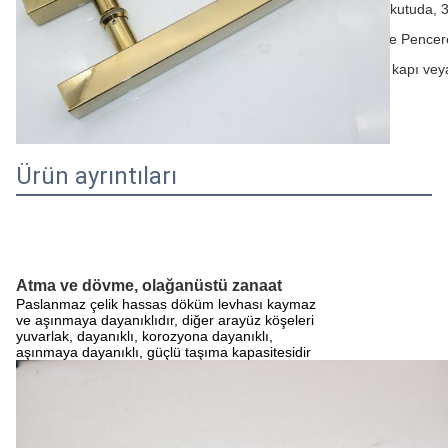
küçük kutuda, 3
Uygulama
Kapı ve Pencere
ahşap kapı vey
Kullanımı
Kalıcılık
10 yıl
süresi
Ürün ayrıntıları
Atma ve dövme, olağanüstü zanaat
Paslanmaz çelik hassas döküm levhası kaymaz
ve aşınmaya dayanıklıdır, diğer arayüz köşeleri
yuvarlak, dayanıklı, korozyona dayanıklı,
aşınmaya dayanıklı, güçlü taşıma kapasitesidir