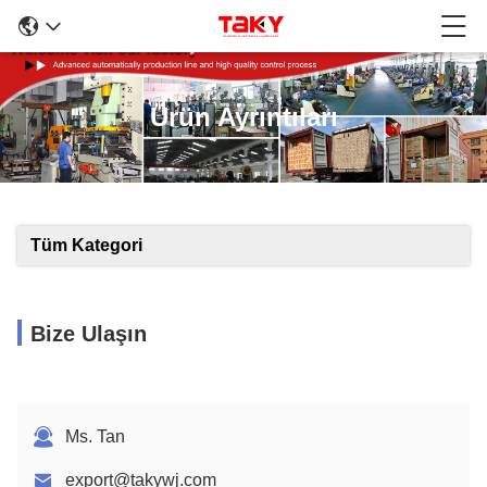
Ürün Ayrıntıları
Tüm Kategori
Bize Ulaşın
Ms. Tan
export@takywj.com