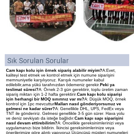
Sık Sorulan Sorular
Cam kapı kolu için örnek sipariş alabilir miyim?
A:Evet, 
kaliteyi test etmek ve kontrol etmek için numune siparişini 
memnuniyetle karşılıyoruz. Karışık numuneler kabul 
edilebilir,ama yükü tarafınızdan ödemeniz gerekir.
Peki ya 
teslimat süresi?
A: Örnek 2-3 gün gerektirir, toplu üretim zaman 
sipariş miktarı için 1-2 hafta gerektirir.
Cam kapı kolu siparişi 
için herhangi bir MOQ sınırınız var mı?
A: Düşük MOQ, örnek 
kontrol için 1pc mevcuttur
Malları nasıl gönderiyorsunuz ve 
gelmesi ne kadar sürer?
A: Genellikle DHL, UPS, FedEx veya 
TNT ile göndeririz. Gelmesi genellikle 3-5 gün sürer. Hava yolu 
ve deniz sevkiyatı da isteğe bağlıdır.
Cam kapı sapı siparişini 
nasıl devam ettirebilirim?
A: Öncelikle gereksinimlerinizi veya 
uygulamanızı bize bildirin. İkincisi gereksinimlerinize veya 
önerilerimize göre alıntı yapıyoruz.Üçüncüsü müşteri numuneleri 