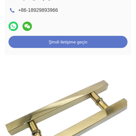
+86-18929893966
Şimdi iletişime geçin