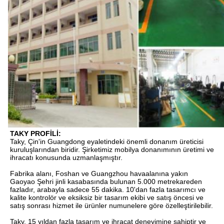
TAKY PROFİLİ:
Taky, Çin'in Guangdong eyaletindeki önemli donanım üreticisi 
kuruluşlarından biridir. Şirketimiz mobilya donanımının üretimi ve 
ihracatı konusunda uzmanlaşmıştır.
Fabrika alanı, Foshan ve Guangzhou havaalanına yakın 
Gaoyao Şehri jinli kasabasında bulunan 5.000 metrekareden 
fazladır, arabayla sadece 55 dakika. 10'dan fazla tasarımcı ve 
kalite kontrolör ve eksiksiz bir tasarım ekibi ve satış öncesi ve 
satış sonrası hizmet ile ürünler numunelere göre özelleştirilebilir.
Taky, 15 yıldan fazla tasarım ve ihracat deneyimine sahiptir ve 