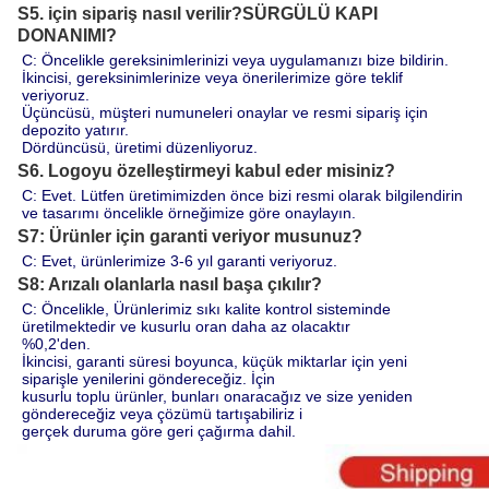
S5. için sipariş nasıl verilir?
SÜRGÜLÜ KAPI
DONANIMI
?
C: Öncelikle gereksinimlerinizi veya uygulamanızı bize bildirin.
İkincisi, gereksinimlerinize veya önerilerimize göre teklif 
veriyoruz.
Üçüncüsü, müşteri numuneleri onaylar ve resmi sipariş için 
depozito yatırır.
Dördüncüsü, üretimi düzenliyoruz.
S6. Logoyu özelleştirmeyi kabul eder misiniz?
C: Evet. Lütfen üretimimizden önce bizi resmi olarak bilgilendirin 
ve tasarımı öncelikle örneğimize göre onaylayın.
S7: Ürünler için garanti veriyor musunuz?
C: Evet, ürünlerimize 3-6 yıl garanti veriyoruz.
S8: Arızalı olanlarla nasıl başa çıkılır?
C: Öncelikle, Ürünlerimiz sıkı kalite kontrol sisteminde 
üretilmektedir ve kusurlu oran daha az olacaktır 
%0,2'den.
İkincisi, garanti süresi boyunca, küçük miktarlar için yeni 
siparişle yenilerini göndereceğiz. İçin 
kusurlu toplu ürünler, bunları onaracağız ve size yeniden 
göndereceğiz veya çözümü tartışabiliriz i
gerçek duruma göre geri çağırma dahil.