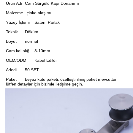
Ürün Adı	Cam Sürgülü Kapı Donanımı
Malzeme : çinko alaşımı 
Yüzey İşlemi	Saten, Parlak
Teknik	Döküm
Boyut 	normal
Cam kalınlığı	8-10mm
OEM/ODM	Kabul Edildi
Adedi	50 SET
Paket	beyaz kutu paketi, özelleştirilmiş paket mevcuttur, 
lütfen detaylar için bizimle iletişime geçin.