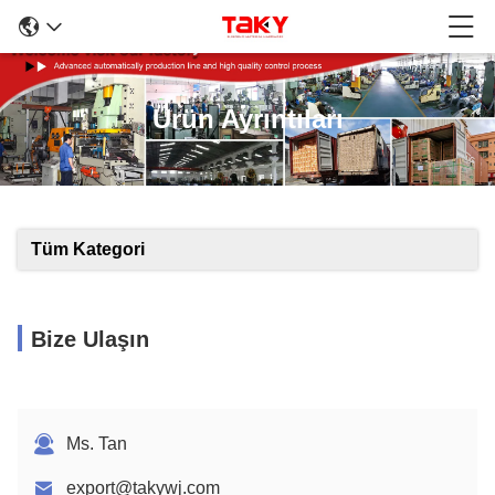
Ürün Ayrıntıları
Tüm Kategori
Bize Ulaşın
Ms. Tan
export@takywj.com