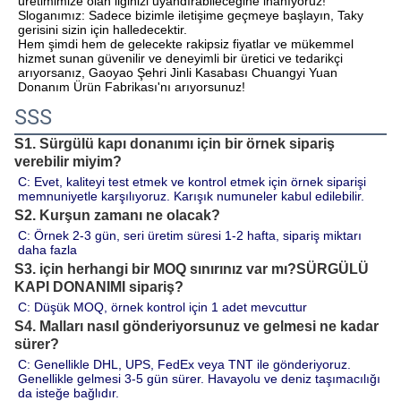
üretimimize olan ilginizi uyandırabileceğine inanıyoruz! 
Sloganımız: Sadece bizimle iletişime geçmeye başlayın, Taky 
gerisini sizin için halledecektir. 
Hem şimdi hem de gelecekte rakipsiz fiyatlar ve mükemmel 
hizmet sunan güvenilir ve deneyimli bir üretici ve tedarikçi 
arıyorsanız, Gaoyao Şehri Jinli Kasabası Chuangyi Yuan 
Donanım Ürün Fabrikası'nı arıyorsunuz!
SSS
S1. Sürgülü kapı donanımı için bir örnek sipariş
verebilir miyim?
C: Evet, kaliteyi test etmek ve kontrol etmek için örnek siparişi 
memnuniyetle karşılıyoruz. Karışık numuneler kabul edilebilir.
S2. Kurşun zamanı ne olacak?
C: Örnek 2-3 gün, seri üretim süresi 1-2 hafta, sipariş miktarı 
daha fazla 
S3. için herhangi bir MOQ sınırınız var mı?
SÜRGÜLÜ
KAPI DONANIMI
sipariş?
C: Düşük MOQ, örnek kontrol için 1 adet mevcuttur
S4. Malları nasıl gönderiyorsunuz ve gelmesi ne kadar
sürer?
C: Genellikle DHL, UPS, FedEx veya TNT ile gönderiyoruz. 
Genellikle gelmesi 3-5 gün sürer. Havayolu ve deniz taşımacılığı 
da isteğe bağlıdır.