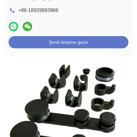
+86-18929893966
Şimdi iletişime geçin