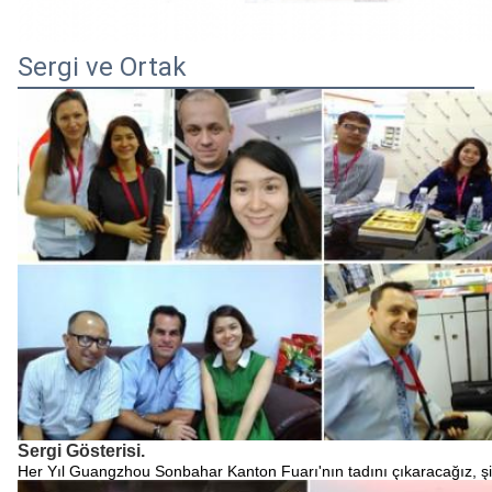
Sergi ve Ortak
Sergi Gösterisi.
Her Yıl Guangzhou Sonbahar Kanton Fuarı'nın tadını çıkaracağız, şir