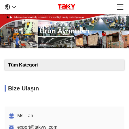
Ürün Ayrıntıları
Tüm Kategori
Bize Ulaşın
Ms. Tan
export@takywj.com