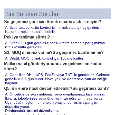
Sık Sorulan Sorular
Su geçirmez şerit için örnek sipariş alabilir miyim?
A: Evet, test ve kalite kontrol için örnek sipariş hoş geldiniz. 
Karışık örnekler kabul edilebilir.
Peki ya teslimat süresi?
A: Örnek 2-3 gün gerektirir, toplu üretim zaman sipariş miktarı 
için 1-2 hafta gerektirir.
S3: MOQ sınırınız var mı?
Su geçirmez bant
Emir mi?
A: Düşük MOQ, örnek kontrol için 1pc mevcuttur
Malları nasıl gönderiyorsunuz ve gelmesi ne kadar
sürer?
A: Genellikle DHL, UPS, FedEx veya TNT ile göndeririz. Gelmesi 
genellikle 3-5 gün sürer. Hava yolu ve deniz sevkiyatı da isteğe 
bağlıdır.
Q5. Bir emre nasıl devam edilebilir?
Su geçirmez bant
?
A: Öncelikle gereksinimlerinizi veya uygulamanızı bize bildirin.
İkincisi, taleplerinize veya önerilerimize göre alıntı yapıyoruz.
Üçüncüsü müşteri numuneleri onaylar ve resmi sipariş için 
depozito yapar.
Dördüncüsü, üretimi düzenliyoruz.