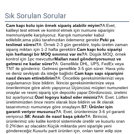
Sık Sorulan Sorular
Cam kapı kolu için örnek sipariş alabilir miyim?
A:Evet, 
kaliteyi test etmek ve kontrol etmek için numune siparişini 
memnuniyetle karşılıyoruz. Karışık numuneler kabul 
edilebilir,ama yükü tarafınızdan ödemeniz gerekir.
Peki ya 
teslimat süresi?
A: Örnek 2-3 gün gerektirir, toplu üretim zaman 
sipariş miktarı için 1-2 hafta gerektirir.
Cam kapı kolu siparişi 
için herhangi bir MOQ sınırınız var mı?
A: Düşük MOQ, örnek 
kontrol için 1pc mevcuttur
Malları nasıl gönderiyorsunuz ve 
gelmesi ne kadar sürer?
A: Genellikle DHL, UPS, FedEx veya 
TNT ile göndeririz. Gelmesi genellikle 3-5 gün sürer. Hava yolu 
ve deniz sevkiyatı da isteğe bağlıdır.
Cam kapı sapı siparişini 
nasıl devam ettirebilirim?
A: Öncelikle gereksinimlerinizi veya 
uygulamanızı bize bildirin. İkincisi gereksinimlerinize veya 
önerilerimize göre alıntı yapıyoruz.Üçüncüsü müşteri numuneleri 
onaylar ve resmi sipariş için depozito yapar.Dördüncüsü, üretimi 
biz ayarlıyoruz.
Özel logoyu kabul eder misiniz?
A: Evet. Lütfen 
üretimimizden önce resmi olarak bize bildirin ve ilk olarak 
tasarımımızı numuneye göre onaylayın.
S7: Ürünler için 
garanti veriyor musunuz?
A: Evet, ürünlerimize 3-6 yıl garanti 
veriyoruz.
S8: Arızalı ile nasıl başa çıkılır?
A: Birincisi, 
ürünlerimiz sıkı kalite kontrol sisteminde üretilir ve kusurlu oran 
0.2%'den az olacaktır.Küçük miktarda yeni siparişle yeni 
göndereceğiz.Kusurlu parti ürünleri için, onları tamir edip size 