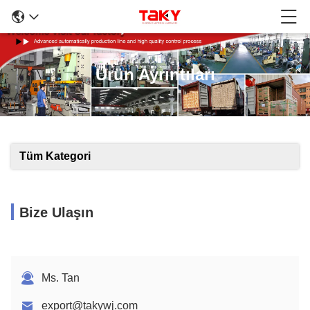
Ürün Ayrıntıları
Tüm Kategori
Bize Ulaşın
Ms. Tan
export@takywj.com