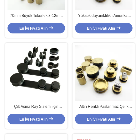
70mm Büyük Tekerlek 8-12mm
Yüksek dayanıklılıklı Amerikan
Çerçevesiz Cam Kaydırma
tarzı Satin Altın 70MM Tekerlek
Kapıları Duş Odası İçin Dış Kit
Dışarı Otomatik Kaydırıcı Kapı
En İyi Fiyatı Alın
En İyi Fiyatı Alın
Çift Asma Ray Sistemi için
Altın Renkli Paslanmaz Çelik
Modern Tasarımlı Yuvarlak Tepsi
Çerçevesiz Cam Kaydırıcı Kapı
Sürgülü Ahır Kapısı Donanım Kiti
Duş Odası Çit sistemi
En İyi Fiyatı Alın
En İyi Fiyatı Alın