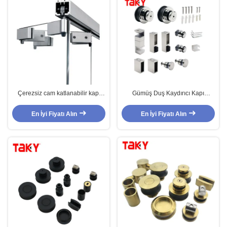
Çerezsiz cam katlanabilir kapı
Gümüş Duş Kaydırıcı Kapı
lastikleri için paslanmaz çelik
Bağlantı Seti
kaydırmalı cam donanımları
En İyi Fiyatı Alın
En İyi Fiyatı Alın