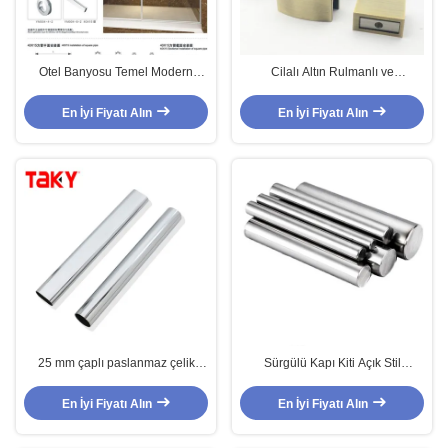
Otel Banyosu Temel Modern
Cilalı Altın Rulmanlı ve
SS304 Aynalı Sürgülü Duş Kapısı
Çerçevesiz Tasarım Stiline Sahip
Yenileme İçin
Çerçevesiz SS304 Sürgülü Kapı
En İyi Fiyatı Alın
En İyi Fiyatı Alın
Sistemi
25 mm çaplı paslanmaz çelik
Sürgülü Kapı Kiti Açık Stil
borusu ve yüksek korozyon
Sürgülü, 304 Paslanmaz Çelik
direnci ile kaydırma kapı çubuğu
25*2.0mm Katı Yuvarlak Çubuk
En İyi Fiyatı Alın
En İyi Fiyatı Alın