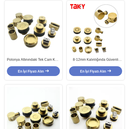
Polonya Altınındaki Tek Cam Kapı
8-12mm Kalınlığında Güvenli
için Yüksek Sertlik ve Dayanıklı
Cam İçin Anti-Pirinç Çerçevesiz
Kaydırma Kapı Aksesuarı
Sürgülü Kapı Sistemi, Parlak Cila
En İyi Fiyatı Alın
En İyi Fiyatı Alın