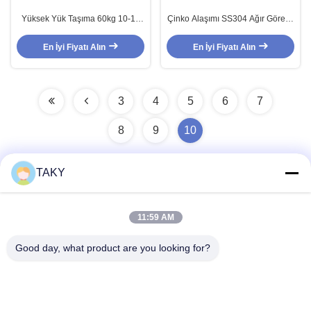
Yüksek Yük Taşıma 60kg 10-12
Çinko Alaşımı SS304 Ağır Görevli
mm kalınlığında güvenli camlı tek
Çerçevesiz Teleskopik Kaydırıcı
cam kapı kaydırma sistemi
Ahır Kapısı Donanım Montajı
En İyi Fiyatı Alın
En İyi Fiyatı Alın
3
4
5
6
7
8
9
10
TAKY
Hızlı iletişim
11:59 AM
Adres
Good day, what product are you looking for?
256 numaralı Jinli Caddesi, Zhaoqing, Guangdong, Çin
tele